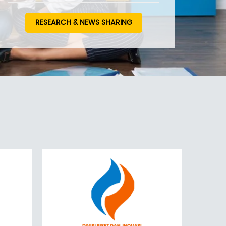
Penjaminan Mutu Lembaga
Kursus
RESEARCH & NEWS SHARING