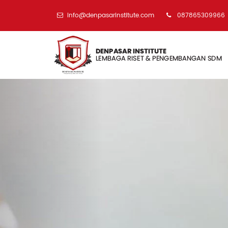
info@denpasarinstitute.com
087865309966
Previous