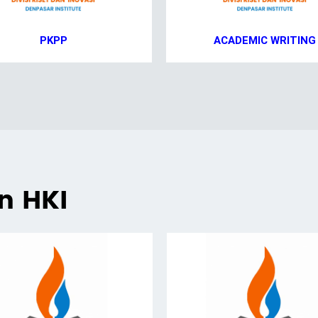
PKPP
ACADEMIC WRITING
an HKI