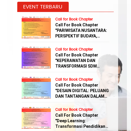
EVENT TERBARU
Call for Book Chapter
Call For Book Chapter
"PARIWISATA NUSANTARA:
PERSPEKTIF BUDAYA,
EKONOMI, DAN EKOWISATA"
Call for Book Chapter
Call For Book Chapter
"KEPERAWATAN DAN
TRANSFORMASI SDM
BIDANG KESEHATAN"
Call for Book Chapter
Call For Book Chapter
"DESAIN DIGITAL: PELUANG
DAN TANTANGAN DALAM
PEMANFAATAN AI"
Call for Book Chapter
Call For Book Chapter
"Deep Learning:
Transformasi Pendidikan