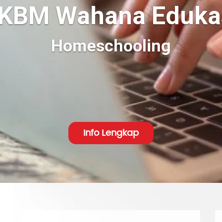
KBM Wahana Eduka
Online School
Info Lengkap