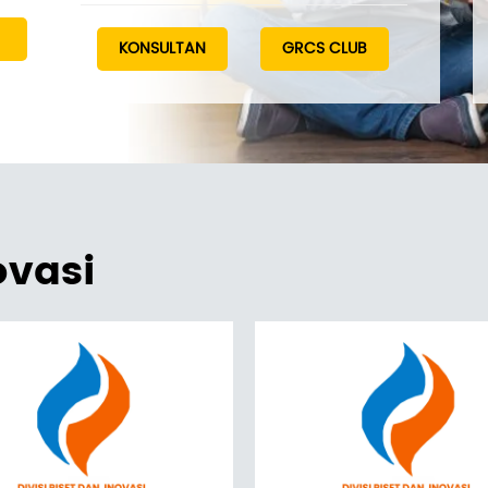
di Era Digital"
KONSULTAN
GRCS CLUB
ovasi