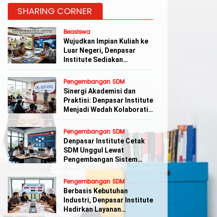
SHARING CORNER
Beasiswa
Wujudkan Impian Kuliah ke
Luar Negeri, Denpasar
Institute Sediakan
Konsultasi Beasiswa
Komprehensif
Pengembangan SDM
Sinergi Akademisi dan
Praktisi: Denpasar Institute
Menjadi Wadah Kolaboratif
Pengembangan Karir di Bali
Pengembangan SDM
Denpasar Institute Cetak
SDM Unggul Lewat
Pengembangan Sistem
Aplikasi Terintegrasi
Pengembangan SDM
Berbasis Kebutuhan
Industri, Denpasar Institute
Hadirkan Layanan