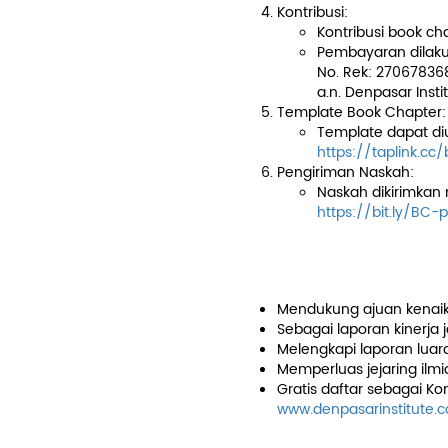
Kontribusi:
Kontribusi book ch
Pembayaran dilakuk
No. Rek: 27067836
a.n. Denpasar Insti
Template Book Chapter:
Template dapat d
https://taplink.c
Pengiriman Naskah:
Naskah dikirimkan m
https://bit.ly/BC-
Manfaat Book C
Mendukung ajuan kenaik
Sebagai laporan kinerja 
Melengkapi laporan luara
Memperluas jejaring ilmi
Gratis daftar sebagai Kon
www.denpasarinstitute