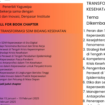
TRANSF
KESEHAT
Tema
Dikemba
Peran dan
Keperawatan
Kesejahter
Fenomena B
Strategi R
di Tengah 
Kompetens
Krisis Kese
Pengembang
Perawat di
Epidemiolo
Etika dan L
Keperawat
Manajemen 
Antarprofe
Penerapan 