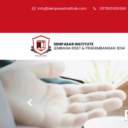
info@denpasarinstitute.com
087865309966
Previous