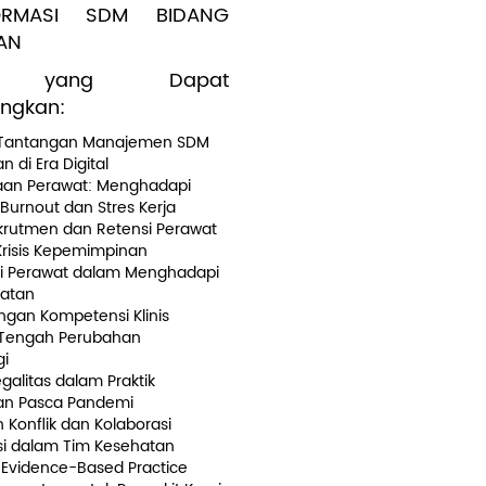
ORMASI SDM BIDANG
AN
 yang Dapat
ngkan:
 Tantangan Manajemen SDM
 di Era Digital
aan Perawat: Menghadapi
urnout dan Stres Kerja
ekrutmen dan Retensi Perawat
Krisis Kepemimpinan
i Perawat dalam Menghadapi
hatan
an Kompetensi Klinis
 Tengah Perubahan
gi
egalitas dalam Praktik
an Pasca Pandemi
Konflik dan Kolaborasi
si dalam Tim Kesehatan
Evidence-Based Practice