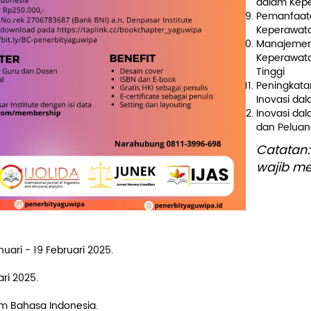
dalam Kepe
Pemanfaata
Keperawat
Manajemen 
Keperawata
Tinggi
Peningkata
Inovasi da
Inovasi da
dan Peluan
Catatan
wajib me
Keten
uari - 19 Februari 2025.
ri 2025.
am Bahasa Indonesia.