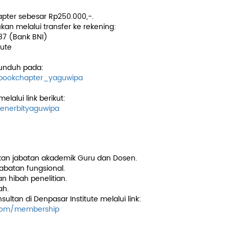
apter sebesar Rp250.000,-.
an melalui transfer ke rekening:
87 (Bank BNI)
tute
iunduh pada:
c/bookchapter_yaguwipa
elalui link berikut:
penerbityaguwipa
hapter
an jabatan akademik Guru dan Dosen.
jabatan fungsional.
n hibah penelitian.
ah.
sultan di Denpasar Institute melalui link:
.com/membership