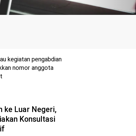
Pend
tau kegiatan pengabdian
kkan nomor anggota
t
 ke Luar Negeri,
iakan Konsultasi
if