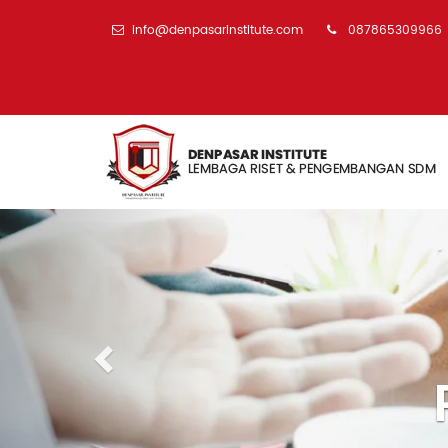
info@denpasarinstitute.com
087865309966
Previous
gembangan SDM