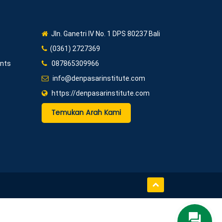
Jln. Ganetri IV No. 1 DPS 80237 Bali
(0361) 2727369
ents
087865309966
info@denpasarinstitute.com
https://denpasarinstitute.com
Temukan Arah Kami