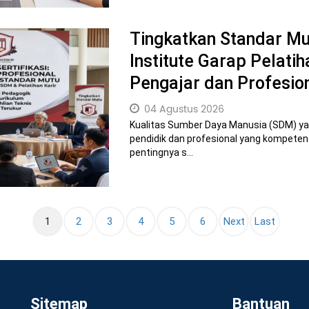
Tingkatkan Standar Mu
Institute Garap Pelatih
Pengajar dan Profesio
04 Agustus 2026
Kualitas Sumber Daya Manusia (SDM) ya
pendidik dan profesional yang kompeten 
pentingnya s...
(current)
1
2
3
4
5
6
Next
Last
Sitemap
Bantuan