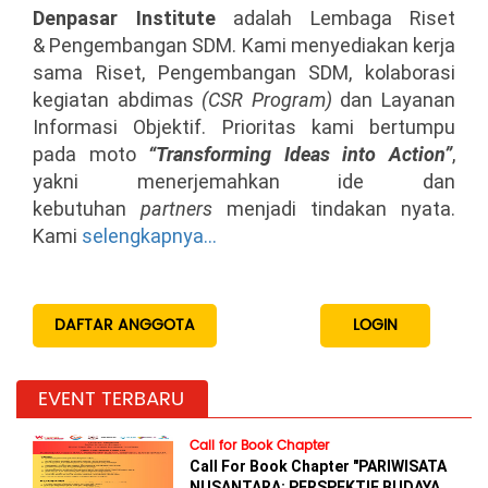
Denpasar Institute
adalah Lembaga Riset
& Pengembangan SDM. Kami menyediakan kerja
Info Lengkap
sama Riset, Pengembangan SDM, kolaborasi
kegiatan abdimas
(CSR Program)
dan Layanan
PKBM Wahana Edukasi
Informasi Objektif. Prioritas kami bertumpu
pada moto
“Transforming Ideas into Action”
,
yakni menerjemahkan ide dan
kebutuhan
partners
menjadi tindakan nyata.
Kami
selengkapnya...
DAFTAR ANGGOTA
LOGIN
EVENT TERBARU
Call for Book Chapter
Call For Book Chapter "PARIWISATA
NUSANTARA: PERSPEKTIF BUDAYA,