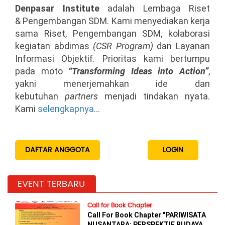
Denpasar Institute
adalah Lembaga Riset
& Pengembangan SDM. Kami menyediakan kerja
Info Lengkap
sama Riset, Pengembangan SDM, kolaborasi
kegiatan abdimas
(CSR Program)
dan Layanan
PKBM Wahana Edukasi
Informasi Objektif. Prioritas kami bertumpu
pada moto
“Transforming Ideas into Action”
,
yakni menerjemahkan ide dan
kebutuhan
partners
menjadi tindakan nyata.
Kami
selengkapnya...
DAFTAR ANGGOTA
LOGIN
EVENT TERBARU
Call for Book Chapter
Call For Book Chapter "PARIWISATA
NUSANTARA: PERSPEKTIF BUDAYA,