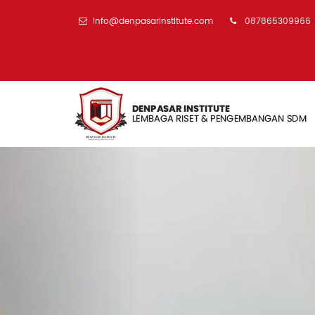
info@denpasarinstitute.com
087865309966
Previous