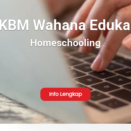
KBM Wahana Eduka
Online School
Info Lengkap