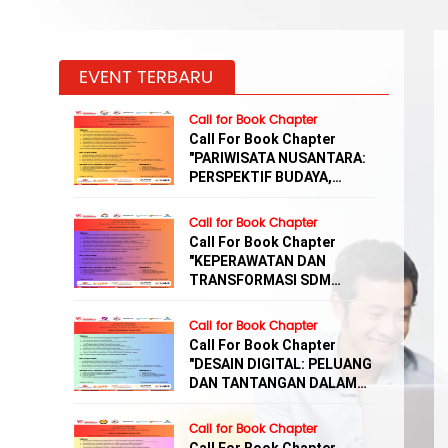
EVENT TERBARU
Call for Book Chapter
Call For Book Chapter
"PARIWISATA NUSANTARA:
PERSPEKTIF BUDAYA,
EKONOMI, DAN EKOWISATA"
Call for Book Chapter
Call For Book Chapter
"KEPERAWATAN DAN
TRANSFORMASI SDM
BIDANG KESEHATAN"
Call for Book Chapter
Call For Book Chapter
"DESAIN DIGITAL: PELUANG
DAN TANTANGAN DALAM
PEMANFAATAN AI"
Call for Book Chapter