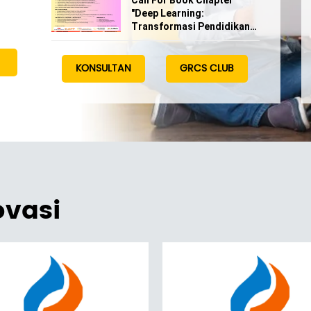
Call For Book Chapter
"Deep Learning:
Transformasi Pendidikan
di Era Digital"
KONSULTAN
GRCS CLUB
ovasi