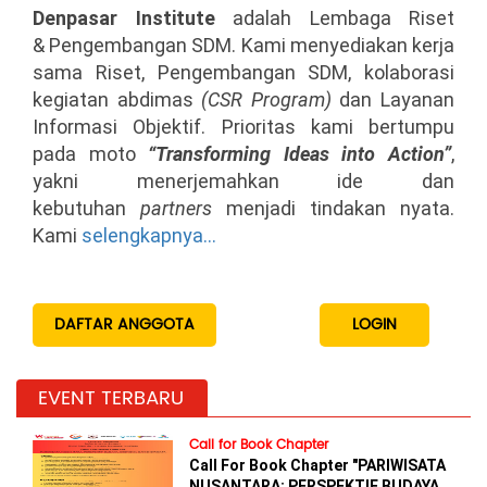
Denpasar Institute
adalah Lembaga Riset
& Pengembangan SDM. Kami menyediakan kerja
Info Lengkap
sama Riset, Pengembangan SDM, kolaborasi
kegiatan abdimas
(CSR Program)
dan Layanan
PKBM Wahana Edukasi
Informasi Objektif. Prioritas kami bertumpu
pada moto
“Transforming Ideas into Action”
,
yakni menerjemahkan ide dan
kebutuhan
partners
menjadi tindakan nyata.
Kami
selengkapnya...
DAFTAR ANGGOTA
LOGIN
EVENT TERBARU
Call for Book Chapter
Call For Book Chapter "PARIWISATA
NUSANTARA: PERSPEKTIF BUDAYA,