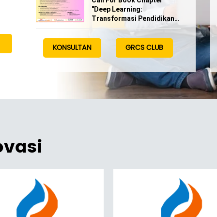
Call For Book Chapter
"Deep Learning:
Transformasi Pendidikan
di Era Digital"
KONSULTAN
GRCS CLUB
ovasi