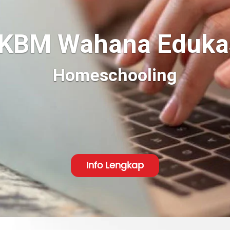
KBM Wahana Eduka
Online School
Info Lengkap