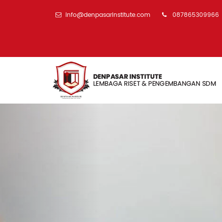
info@denpasarinstitute.com
087865309966
Previous