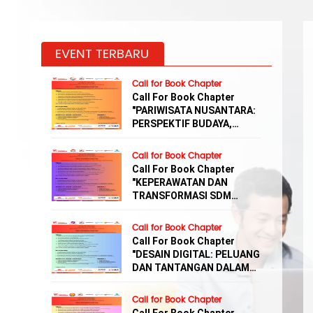
EVENT TERBARU
Call for Book Chapter
Call For Book Chapter
"PARIWISATA NUSANTARA:
PERSPEKTIF BUDAYA,
EKONOMI, DAN EKOWISATA"
Call for Book Chapter
Call For Book Chapter
"KEPERAWATAN DAN
TRANSFORMASI SDM
BIDANG KESEHATAN"
Call for Book Chapter
Call For Book Chapter
"DESAIN DIGITAL: PELUANG
DAN TANTANGAN DALAM
PEMANFAATAN AI"
Call for Book Chapter