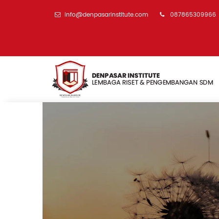
info@denpasarinstitute.com
087865309966