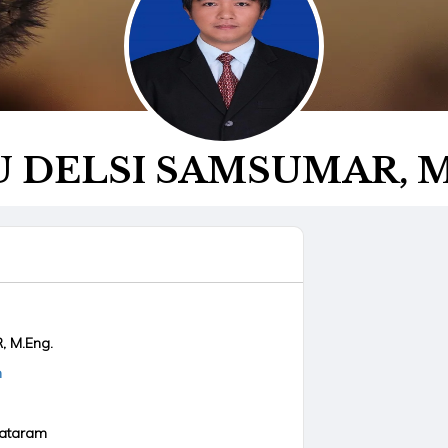
 DELSI SAMSUMAR, M
 M.Eng.
m
Mataram