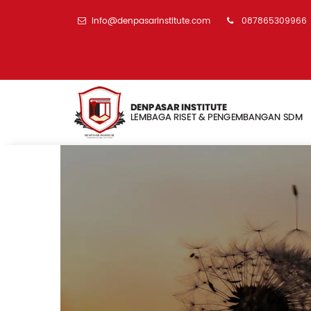
info@denpasarinstitute.com
087865309966