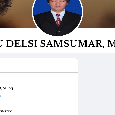
 DELSI SAMSUMAR, M
 M.Eng.
m
Mataram