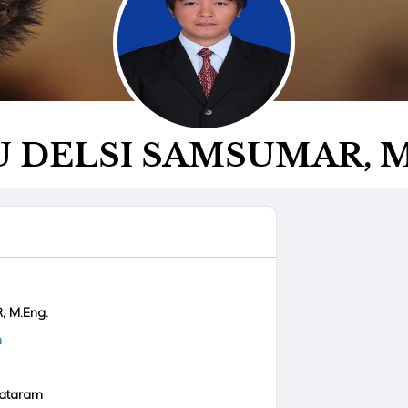
 DELSI SAMSUMAR, M
 M.Eng.
m
Mataram