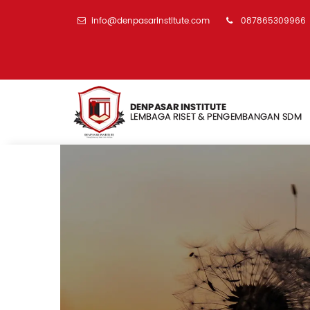
info@denpasarinstitute.com
087865309966