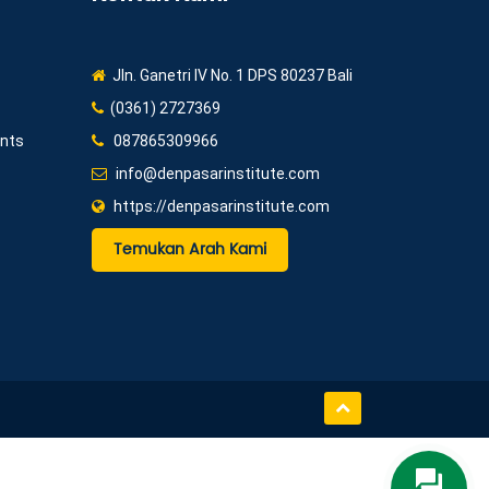
Jln. Ganetri IV No. 1 DPS 80237 Bali
(0361) 2727369
ents
087865309966
info@denpasarinstitute.com
https://denpasarinstitute.com
Temukan Arah Kami