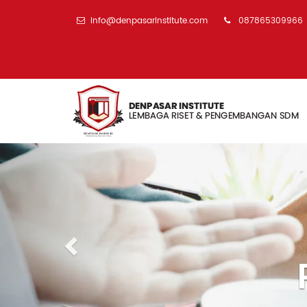
info@denpasarinstitute.com
087865309966
Previous
Pengembangan S