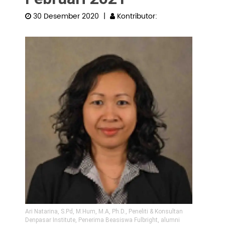
30 Desember 2020
|
Kontributor:
Pengembangan SDM
Ari Natarina, S.Pd, M.Hum, M.A, Ph.D., Peneliti & Konsultan
Denpasar Institute, Penerima Beasiswa Fulbright, alumni