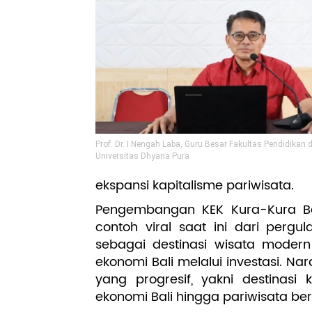
Prof. Dr. I Nengah Laba, Guru Besar Fakultas Pendidikan
Universitas Dhyana Pura
ekspansi kapitalisme pariwisata.
Pengembangan KEK Kura-Kura Bal
contoh viral saat ini dari pergu
sebagai destinasi wisata moder
ekonomi Bali melalui investasi.
yang progresif, yakni destinasi
ekonomi Bali hingga pariwisata ber