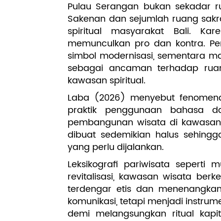
Pulau Serangan bukan sekadar ru
Sakenan dan sejumlah ruang sakr
spiritual masyarakat Bali. Ka
memunculkan pro dan kontra. Pem
simbol modernisasi, sementara m
sebagai ancaman terhadap ruang
kawasan spiritual.
Laba (2026) menyebut fenomena i
praktik penggunaan bahasa d
pembangunan wisata di kawasan 
dibuat sedemikian halus sehing
yang perlu dijalankan.
Leksikografi pariwisata seperti
revitalisasi, kawasan wisata be
terdengar etis dan menenangkan.
komunikasi, tetapi menjadi instrum
demi melangsungkan ritual kap