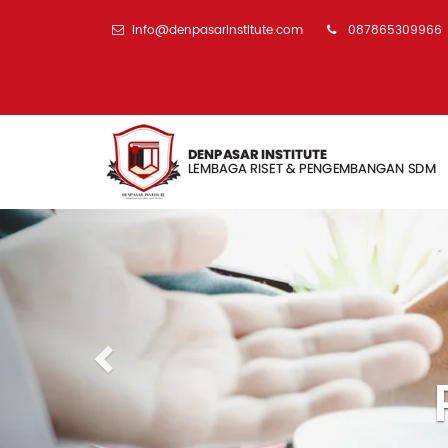
info@denpasarinstitute.com
087865309966
Previous