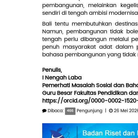
pembangunan, melainkan kegelis
sendiri di tengah ambisi modernisas
Bali tentu membutuhkan destina
Namun, pembangunan tidak boleh
tengah perlu dibangun melalui pe
penuh masyarakat adat dalam p
bahasa pembangunan yang tidak m
Penulis,
I Nengah Laba
Pemerhati Masalah Sosial dan Bah
Guru Besar Fakultas Pendidikan da
https://orcid.org/0000-0002-152
Dibaca:
Pengunjung
|
26 Mei 202
466