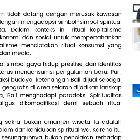
odern tidak datang dengan merusak kawasan
dengan mengadopsi simbol-simbol spiritual
ta. Dalam konteks ini, ritual kapitalisme
 ekonomi dan sosial untuk mempertahankan
italisme menciptakan ritual konsumsi yang
 dan media.
i simbol gaya hidup, prestise, dan identitas
k terus mengonsumsi pengalaman baru. Pun,
aksi budaya, ketenangan Bali dijual sebagai
eografis di area selatan dijadikan lanskap
ya, Bali menghadapi paradoks. Spiritualitas
aligus dikomodifikasi demi sebuah ritual
ng sakral bukan ornamen wisata. Ia adalah
am dan kehidupan spiritualnya. Karena itu,
ali sesungguhnya bukan penolakan terhadap