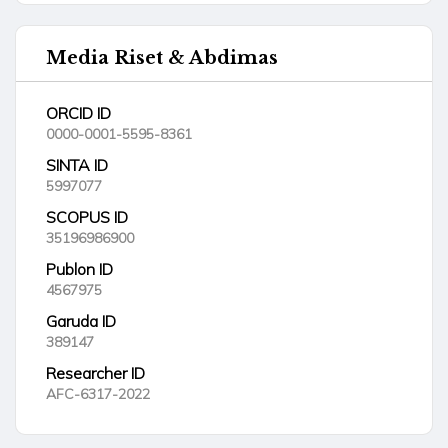
Media Riset & Abdimas
ORCID ID
0000-0001-5595-8361
SINTA ID
5997077
SCOPUS ID
35196986900
Publon ID
4567975
Garuda ID
389147
Researcher ID
AFC-6317-2022