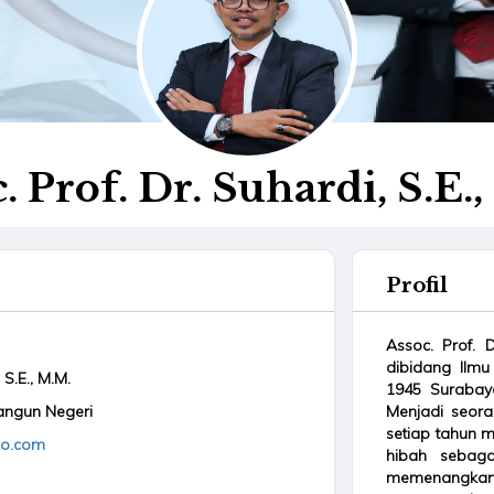
. Prof. Dr. Suhardi, S.E.
Profil
Assoc. Prof. 
dibidang Ilmu
 S.E., M.M.
1945 Surabay
angun Negeri
Menjadi seora
setiap tahun
oo.com
hibah sebaga
memenangkan 