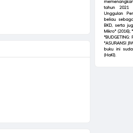
memenangkan 
tahun 2021 
Unggulan Per
beliau sebaga
BKD, serta ju
Mikro" (2016);
"BUDGETING: P
"ASURANSI JIW
buku ini suda
(HaKI).