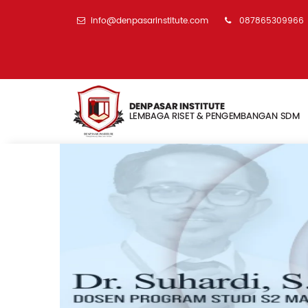
info@denpasarinstitute.com
087865309966