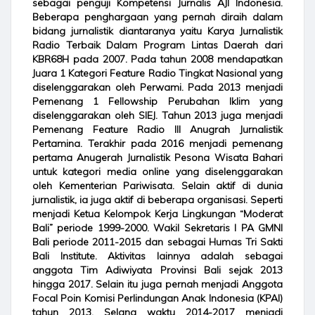
sebagai penguji Kompetensi Jurnalis AJI Indonesia.
Beberapa penghargaan yang pernah diraih dalam
bidang jurnalistik diantaranya yaitu Karya Jurnalistik
Radio Terbaik Dalam Program Lintas Daerah dari
KBR68H pada 2007. Pada tahun 2008 mendapatkan
Juara 1 Kategori Feature Radio Tingkat Nasional yang
diselenggarakan oleh Perwami. Pada 2013 menjadi
Pemenang 1 Fellowship Perubahan Iklim yang
diselenggarakan oleh SIEJ. Tahun 2013 juga menjadi
Pemenang Feature Radio III Anugrah Jurnalistik
Pertamina. Terakhir pada 2016 menjadi pemenang
pertama Anugerah Jurnalistik Pesona Wisata Bahari
untuk kategori media online yang diselenggarakan
oleh Kementerian Pariwisata. Selain aktif di dunia
jurnalistik, ia juga aktif di beberapa organisasi. Seperti
menjadi Ketua Kelompok Kerja Lingkungan “Moderat
Bali” periode 1999-2000. Wakil Sekretaris I PA GMNI
Bali periode 2011-2015 dan sebagai Humas Tri Sakti
Bali Institute. Aktivitas lainnya adalah sebagai
anggota Tim Adiwiyata Provinsi Bali sejak 2013
hingga 2017. Selain itu juga pernah menjadi Anggota
Focal Poin Komisi Perlindungan Anak Indonesia (KPAI)
tahun 2013. Selang waktu 2014-2017 menjadi