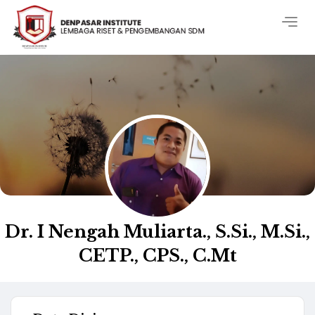
Togg
navig
Dr. I Nengah Muliarta., S.Si., M.Si.,
CETP., CPS., C.Mt