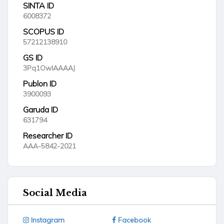
SINTA ID
6008372
SCOPUS ID
57212138910
GS ID
3Pq1OwIAAAAJ
Publon ID
3900093
Garuda ID
631794
Researcher ID
AAA-5842-2021
Social Media
Instagram
Facebook