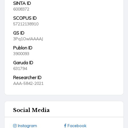
SINTA ID
6008372
SCOPUS ID
57212138910
GS ID
3Pq1OwIAAAAJ
Publon ID
3900093
Garuda ID
631794
Researcher ID
AAA-5842-2021
Social Media
Instagram
Facebook