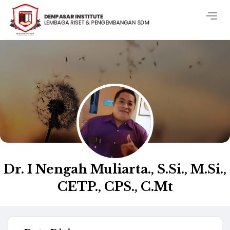
Togg
navig
Dr. I Nengah Muliarta., S.Si., M.Si.,
CETP., CPS., C.Mt