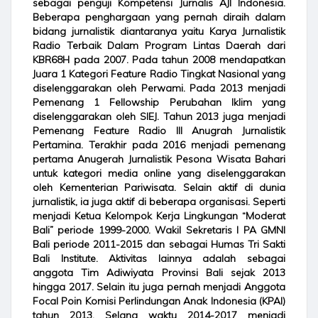
sebagai penguji Kompetensi Jurnalis AJI Indonesia.
Beberapa penghargaan yang pernah diraih dalam
bidang jurnalistik diantaranya yaitu Karya Jurnalistik
Radio Terbaik Dalam Program Lintas Daerah dari
KBR68H pada 2007. Pada tahun 2008 mendapatkan
Juara 1 Kategori Feature Radio Tingkat Nasional yang
diselenggarakan oleh Perwami. Pada 2013 menjadi
Pemenang 1 Fellowship Perubahan Iklim yang
diselenggarakan oleh SIEJ. Tahun 2013 juga menjadi
Pemenang Feature Radio III Anugrah Jurnalistik
Pertamina. Terakhir pada 2016 menjadi pemenang
pertama Anugerah Jurnalistik Pesona Wisata Bahari
untuk kategori media online yang diselenggarakan
oleh Kementerian Pariwisata. Selain aktif di dunia
jurnalistik, ia juga aktif di beberapa organisasi. Seperti
menjadi Ketua Kelompok Kerja Lingkungan “Moderat
Bali” periode 1999-2000. Wakil Sekretaris I PA GMNI
Bali periode 2011-2015 dan sebagai Humas Tri Sakti
Bali Institute. Aktivitas lainnya adalah sebagai
anggota Tim Adiwiyata Provinsi Bali sejak 2013
hingga 2017. Selain itu juga pernah menjadi Anggota
Focal Poin Komisi Perlindungan Anak Indonesia (KPAI)
tahun 2013. Selang waktu 2014-2017 menjadi