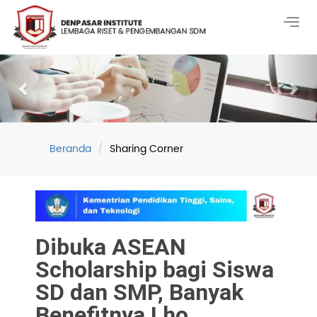
Togg
navig
Previous
Nex
Beranda
Sharing Corner
Dibuka ASEAN
Scholarship bagi Siswa
SD dan SMP, Banyak
Benefitnya Lho