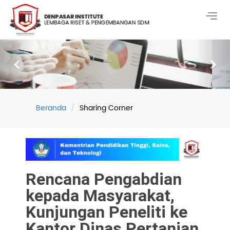
Togg
navig
Previous
Nex
Beranda
Sharing Corner
Rencana Pengabdian
kepada Masyarakat,
Kunjungan Peneliti ke
Kantor Dinas Pertanian