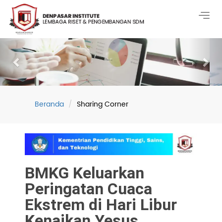
Togg
navig
Previous
Nex
Beranda
Sharing Corner
BMKG Keluarkan
Peringatan Cuaca
Ekstrem di Hari Libur
Kenaikan Yesus