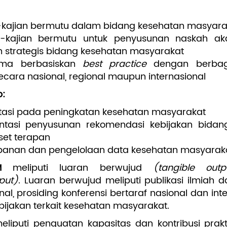
n-kajian bermutu dalam bidang kesehatan masyar
an-kajian bermutu untuk penyusunan naskah 
an strategis bidang kesehatan masyarakat
ama berbasiskan
best practice
dengan berbag
cara nasional, regional maupun internasional
:
ntasi pada peningkatan kesehatan masyarakat
entasi penyusunan rekomendasi kebijakan bida
set terapan
panan dan pengelolaan data kesehatan masyarak
M
meliputi luaran berwujud
(tangible outp
tput)
. Luaran berwujud meliputi publikasi ilmiah d
onal, prosiding konferensi bertaraf nasional dan int
bijakan terkait kesehatan masyarakat.
eliputi penguatan kapasitas dan kontribusi prak