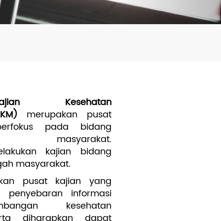
Pendidikan dan Pelatihan
jian Kesehatan
PKKM)
merupakan pusat
berfokus pada bidang
n masyarakat.
lakukan kajian bidang
gah masyarakat.
an pusat kajian yang
p penyebaran informasi
bangan kesehatan
rta diharapkan dapat