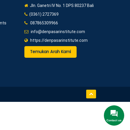
Jln. Ganetri IV No. 1 DPS 80237 Bali
(0361) 2727369
ents
087865309966
info@denpasarinstitute.com
https://denpasarinstitute.com
Temukan Arah Kami