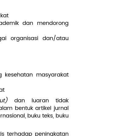
akat
akademik dan mendorong
ai organisasi dan/atau
ng kesehatan masyarakat
at
ut)
dan luaran tidak
alam bentuk artikel jurnal
ernasional, buku teks, buku
tis terhadap peningkatan