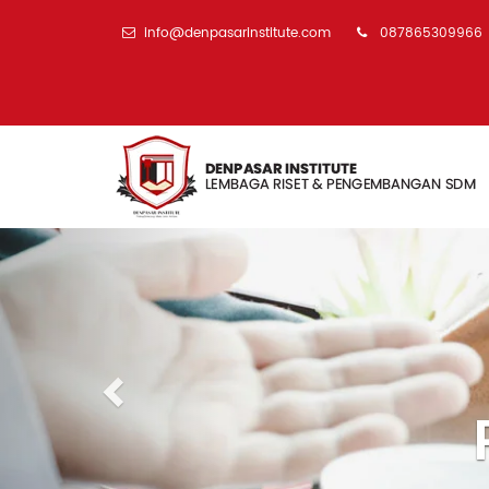
info@denpasarinstitute.com
087865309966
Previous