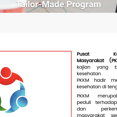
Pusat Ka
Masyarakat (
kajian yang 
kesehata
PKKM hadir me
kesehatan di ten
PKKM merupak
peduli terhada
dan perkem
masyarakat se