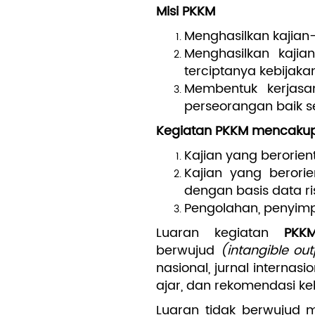
Misi PKKM
Menghasilkan kajia
Menghasilkan kaji
terciptanya kebijak
Membentuk kerjas
perseorangan baik se
Kegiatan PKKM mencakup
Kajian yang berorie
Kajian yang berori
dengan basis data ri
Pengolahan, penyim
Luaran kegiatan
PKK
berwujud
(intangible ou
nasional, jurnal internasi
ajar, dan rekomendasi ke
Luaran tidak berwujud m