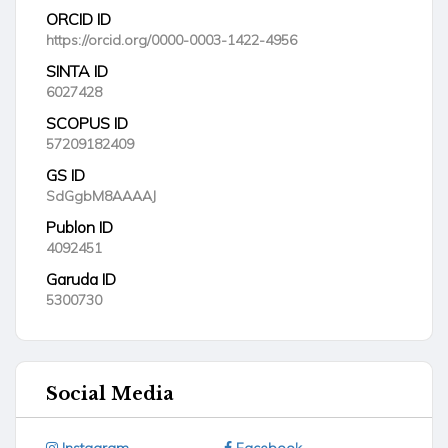
ORCID ID
https://orcid.org/0000-0003-1422-4956
SINTA ID
6027428
SCOPUS ID
57209182409
GS ID
SdGgbM8AAAAJ
Publon ID
4092451
Garuda ID
5300730
Social Media