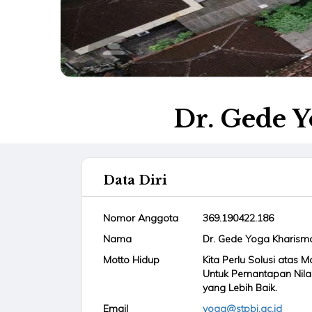
Dr. Gede Y
Data Diri
Nomor Anggota
369.190422.186
Nama
Dr. Gede Yoga Kharisma
Motto Hidup
Kita Perlu Solusi atas
Untuk Pemantapan Nilai
yang Lebih Baik.
Email
yoga@stpbi.ac.id