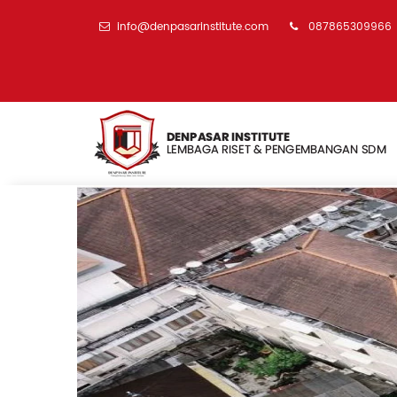
info@denpasarinstitute.com
087865309966