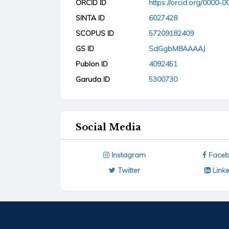
ORCID ID
https://orcid.org/0000-
SINTA ID
6027428
SCOPUS ID
57209182409
GS ID
SdGgbM8AAAAJ
Publon ID
4092451
Garuda ID
5300730
Social Media
Instagram
Faceb
Twitter
Linke