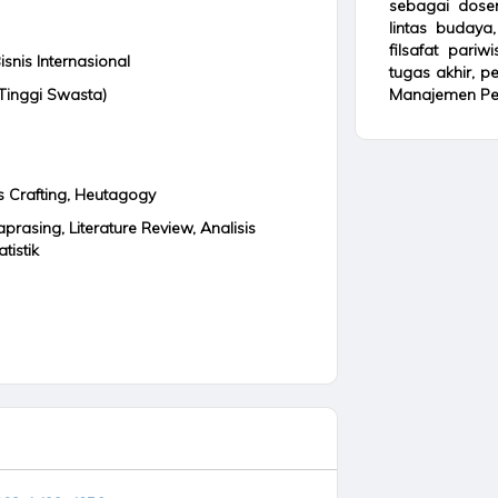
sebagai dosen
lintas budaya,
filsafat pariw
isnis Internasional
tugas akhir, p
Tinggi Swasta)
Manajemen Perh
ds Crafting, Heutagogy
prasing, Literature Review, Analisis
atistik