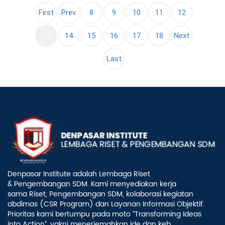
First
Prev
8
9
10
11
12
(current)
13
14
15
16
17
18
Next
Last
Denpasar Institute adalah Lembaga Riset
& Pengembangan SDM. Kami menyediakan kerja
sama Riset, Pengembangan SDM, kolaborasi kegiatan
abdimas (CSR Program) dan Layanan Informasi Objektif.
Prioritas kami bertumpu pada moto “Transforming Ideas
into Action”, yakni menerjemahkan ide dan keb