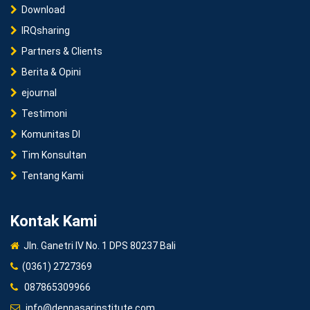
Download
IRQsharing
Partners & Clients
Berita & Opini
ejournal
Testimoni
Komunitas DI
Tim Konsultan
Tentang Kami
Kontak Kami
Jln. Ganetri IV No. 1 DPS 80237 Bali
(0361) 2727369
087865309966
info@denpasarinstitute.com