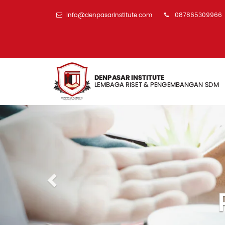
info@denpasarinstitute.com
087865309966
Previous
Pengembang