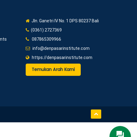
Jln. Ganetri IV No. 1 DPS 80237 Bali
(0361) 2727369
ents
087865309966
info@denpasarinstitute.com
https://denpasarinstitute.com
Temukan Arah Kami