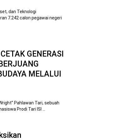
set, dan Teknologi
an 7.242 calon pegawai negeri
NCETAK GENERASI
 BERJUANG
BUDAYA MELALUI
 Wright” Pahlawan Tari, sebuah
iswa Prodi Tari ISI ...
ksikan