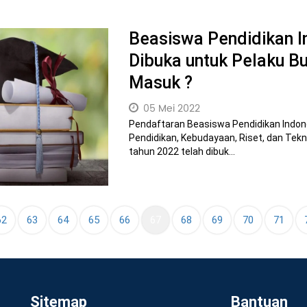
Beasiswa Pendidikan I
Dibuka untuk Pelaku B
Masuk ?
05 Mei 2022
Pendaftaran Beasiswa Pendidikan Indon
Pendidikan, Kebudayaan, Riset, dan Tekn
tahun 2022 telah dibuk...
(current)
62
63
64
65
66
67
68
69
70
71
Sitemap
Bantuan