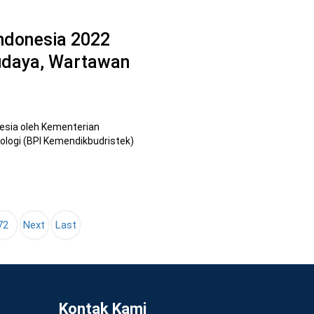
ndonesia 2022
udaya, Wartawan
esia oleh Kementerian
ologi (BPI Kemendikbudristek)
72
Next
Last
Kontak Kami