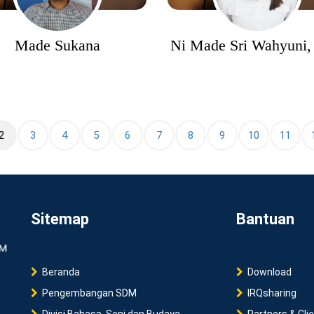
Made Sukana
Ni Made Sri Wahyuni,
(current)
2
3
4
5
6
7
8
9
10
11
Sitemap
Bantuan
Beranda
Download
Pengembangan SDM
IRQsharing