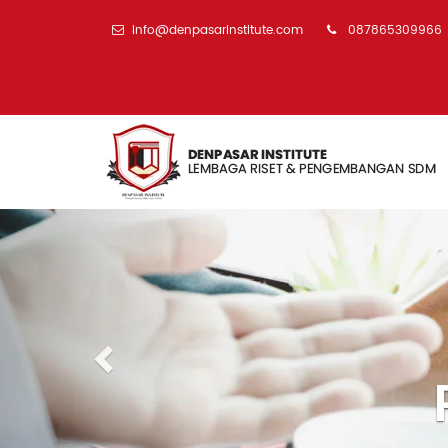
info@denpasarinstitute.com
087865309966
Previous
Pengem