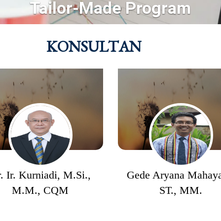
-Made Program
KONSULTAN
. Ir. Kurniadi, M.Si.,
Gede Aryana Mahaya
M.M., CQM
ST., MM.