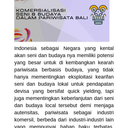
Pengembangan SDM
Indonesia sebagai Negara yang kental
akan seni dan budaya nya memiliki potensi
yang besar untuk di kembangkan kearah
pariwisata berbasis budaya, yang tidak
hanya mementingkan eksploitasi kearifan
seni dan budaya lokal untuk pendapatan
devisa yang bersifat quick yielding, tapi
juga mementingkan keberlanjutan dari seni
dan budaya local tersebut demi menjaga
autensitas, pariwisata sebagai industri
komersil, berbeda dari industri-industri lain
yang mempunyai bahan baku terbatas,