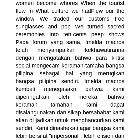
women become whores When the tourist
flew in What culture we hadFlew our the
window We traded our customs Foe
sunglasses and pop We turned sacred
ceremonies Into ten-cents peep shows
Pada forum yang sama, Imelda macros
telah menyampaikan kekhawatiranna
dengan mengatakan bahwa para kritisi
social mengecam keramah-tamaha bangsa
pilipina sebagai hal yang merugikan
bangsa pilipina sendiri. Imelda macros
kembali menegasakn bahwa: kami
diperingatkan oleh mereka, bahwa
keramah tamahan kami dapat
disalahgunakan dan sikap bersahabat kami
akan di jadikan untuk menghancurkan kami
sendiri. Kami dinashekati agar bangsa kami
lebih bersifat "impersonal", lebih efisien dan