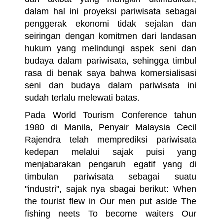
dalam hal ini proyeksi pariwisata sebagai
penggerak ekonomi tidak sejalan dan
seiringan dengan komitmen dari landasan
hukum yang melindungi aspek seni dan
budaya dalam pariwisata, sehingga timbul
rasa di benak saya bahwa komersialisasi
seni dan budaya dalam pariwisata ini
sudah terlalu melewati batas.
Pada World Tourism Conference tahun
1980 di Manila, Penyair Malaysia Cecil
Rajendra telah memprediksi pariwisata
kedepan melalui sajak puisi yang
menjabarakan pengaruh egatif yang di
timbulan pariwisata sebagai suatu
"industri", sajak nya sbagai berikut: When
the tourist flew in Our men put aside The
fishing neets To become waiters Our