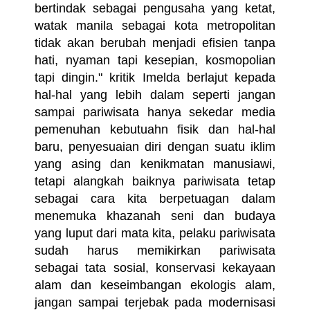
bertindak sebagai pengusaha yang ketat,
watak manila sebagai kota metropolitan
tidak akan berubah menjadi efisien tanpa
hati, nyaman tapi kesepian, kosmopolian
tapi dingin." kritik Imelda berlajut kepada
hal-hal yang lebih dalam seperti jangan
sampai pariwisata hanya sekedar media
pemenuhan kebutuahn fisik dan hal-hal
baru, penyesuaian diri dengan suatu iklim
yang asing dan kenikmatan manusiawi,
tetapi alangkah baiknya pariwisata tetap
sebagai cara kita berpetuagan dalam
menemuka khazanah seni dan budaya
yang luput dari mata kita, pelaku pariwisata
sudah harus memikirkan pariwisata
sebagai tata sosial, konservasi kekayaan
alam dan keseimbangan ekologis alam,
jangan sampai terjebak pada modernisasi