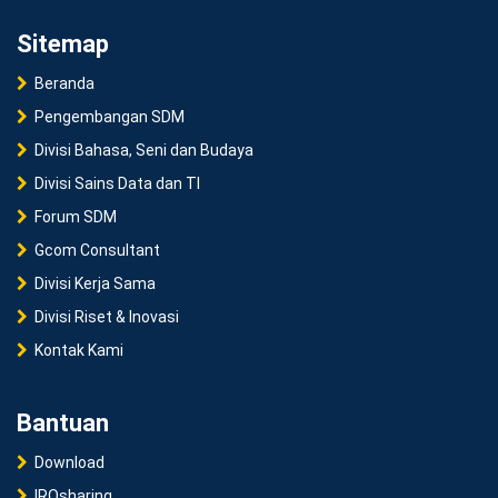
Sitemap
Beranda
Pengembangan SDM
Divisi Bahasa, Seni dan Budaya
Divisi Sains Data dan TI
Forum SDM
Gcom Consultant
Divisi Kerja Sama
Divisi Riset & Inovasi
Kontak Kami
Bantuan
Download
IRQsharing