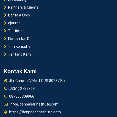
Partners & Clients
Berita & Opini
ejournal
Testimoni
Komunitas DI
Tim Konsultan
Tentang Kami
Kontak Kami
Jln. Ganetri IV No. 1 DPS 80237 Bali
(0361) 2727369
087865309966
info@denpasarinstitute.com
https://denpasarinstitute.com