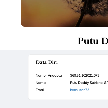
Putu D
Data Diri
Nomor Anggota
369.51.102021.073
Nama
Putu Doddy Sutrisna, S.T
Email
konsultan73