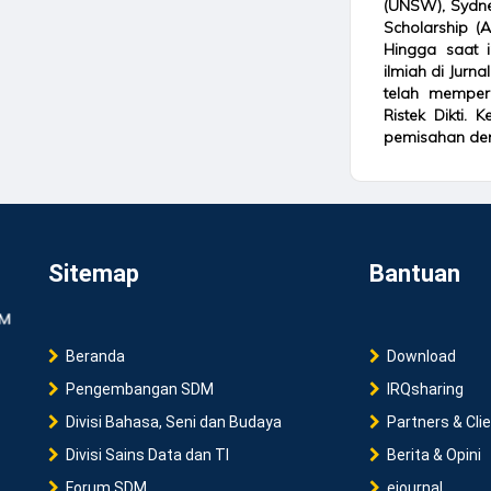
(UNSW), Sydney
Scholarship (
Hingga saat i
ilmiah di Jurna
telah mempero
Ristek Dikti. 
pemisahan den
Sitemap
Bantuan
Beranda
Download
Pengembangan SDM
IRQsharing
Divisi Bahasa, Seni dan Budaya
Partners & Cli
Divisi Sains Data dan TI
Berita & Opini
Forum SDM
ejournal