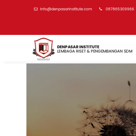
info@denpasarinstitute.com
087865309966