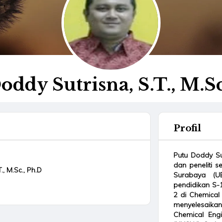
oddy Sutrisna, S.T., M.Sc
Profil
Putu Doddy Sut
dan peneliti s
., M.Sc., Ph.D
Surabaya (U
pendidikan S-1
2 di Chemical 
menyelesaika
Chemical Engi