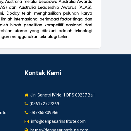
, Australia melalui beasiswa Australia Awards
AAS) dan Australia Leadership Awards (ALAS).
ni, Doddy telah menghasilkan puluhan karya
l Ilmiah Internasional berimpact factor tinggi dan
leh hibah penelitian kompetitif nasional dari
Keahlian utama yang ditekuni adalah teknologi
gan menggunakan teknologi terkini.
Kontak Kami
Jln. Ganetri IV No. 1 DPS 80237 Bali
(0361) 2727369
ents
087865309966
info@denpasarinstitute.com
https://denpasarinstitute.com