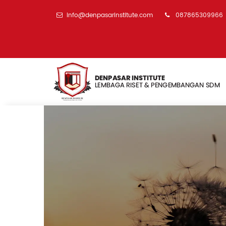
info@denpasarinstitute.com
087865309966