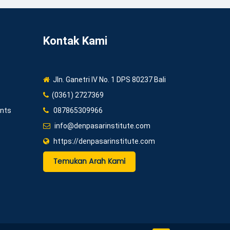
Kontak Kami
Jln. Ganetri IV No. 1 DPS 80237 Bali
(0361) 2727369
ents
087865309966
info@denpasarinstitute.com
https://denpasarinstitute.com
Temukan Arah Kami