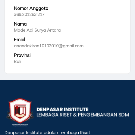
Nomor Anggota
369.201283.217
Nama
Made Adi Surya Antara
Email
anandakiran10102010@gmail.com
Provinsi
Bali
Denpasar Institute adalah Lembaga Riset