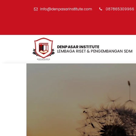
info@denpasarinstitute.com
087865309966