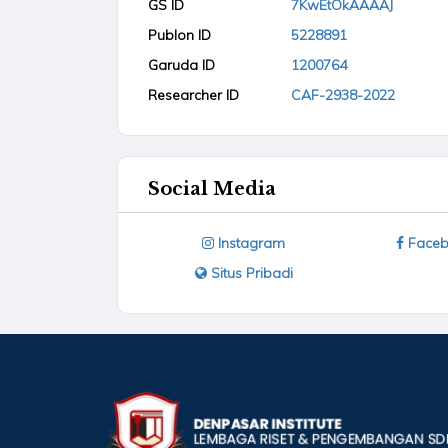
GS ID
7KwEtOkAAAAJ
Publon ID
5228891
Garuda ID
1200764
Researcher ID
CAF-2938-2022
Social Media
Instagram
Faceb
Situs Pribadi