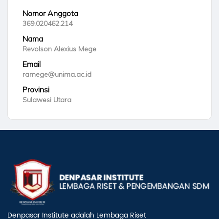
Nomor Anggota
369.020462.214
Nama
Revolson Alexius Mege
Email
ramege@unima.ac.id
Provinsi
Sulawesi Utara
Denpasar Institute adalah Lembaga Riset