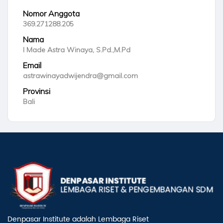
Nomor Anggota
369.271288.205
Nama
I Made Astra Winaya, S.Pd.,M.Pd
Email
astrawinayadwijendra@gmail.com
Provinsi
Bali
Denpasar Institute adalah Lembaga Riset