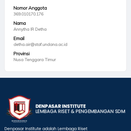
Nomor Anggota
369.010170.176
Nama
Annytha IR Detha
Email
detha.air@staf.undana.ac.id
Provinsi
Nusa Tenggara Timur
Denpasar Institute adalah Lembaga Riset