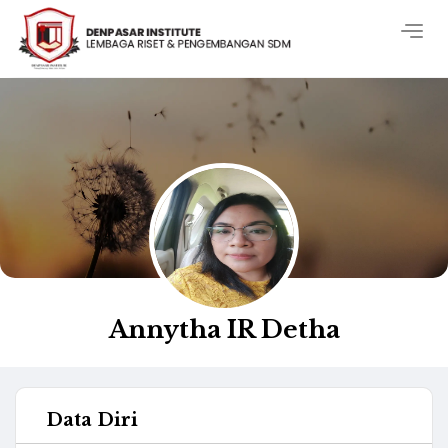
Togg
navig
Annytha IR Detha
Data Diri