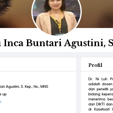
 Inca Buntari Agustini, S
Profil
Dr. Ni Luh Pu
adalah dosen t
ari Agustini, S. Kep., Ns., MNS
dan peneliti 
e up
bidang kepera
menerima beas
m
dari DIKTI da
di Kasetsart 