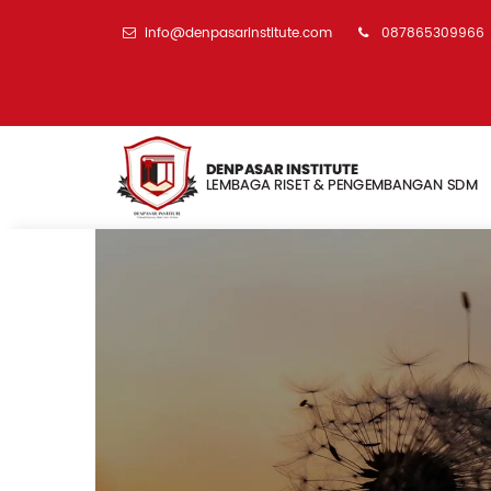
info@denpasarinstitute.com
087865309966