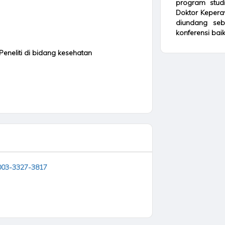
program stud
Doktor Keperaw
diundang seb
konferensi bai
Peneliti di bidang kesehatan
0003-3327-3817