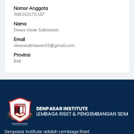
Nomor Anggota
369.010170.167
Nama
Dewa Gede Satriawan
Email
dewasatriawan01@gmail.com
Provinsi
Bali
Denpasar Institute adalah Lembaga Riset