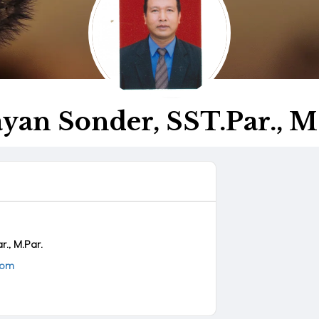
yan Sonder, SST.Par., M
., M.Par.
com