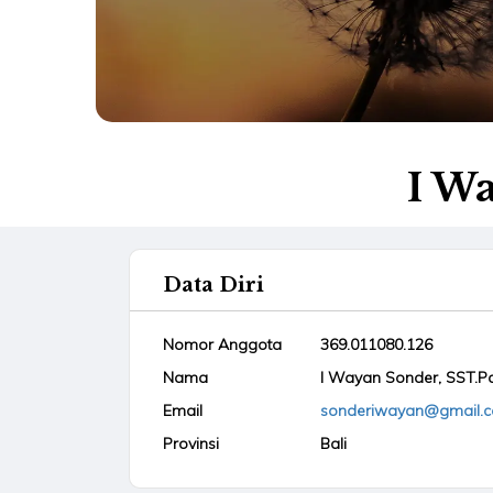
I Wa
Data Diri
Nomor Anggota
369.011080.126
Nama
I Wayan Sonder, SST.Par
Email
sonderiwayan@gmail.
Provinsi
Bali