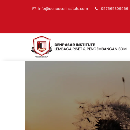
info@denpasarinstitute.com
087865309966