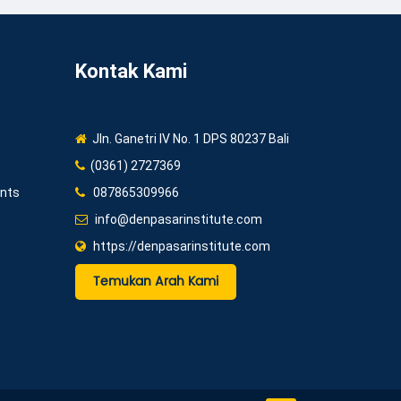
Kontak Kami
Jln. Ganetri IV No. 1 DPS 80237 Bali
(0361) 2727369
ents
087865309966
info@denpasarinstitute.com
https://denpasarinstitute.com
Temukan Arah Kami