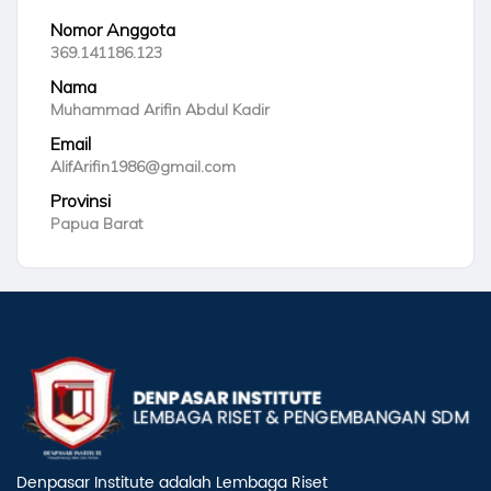
Nomor Anggota
369.141186.123
Nama
Muhammad Arifin Abdul Kadir
Email
AlifArifin1986@gmail.com
Provinsi
Papua Barat
Denpasar Institute adalah Lembaga Riset