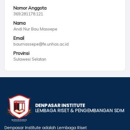
Nomor Anggota
369.281178.121
Nama
Andi Nur Bau Massepe
Email
baumassepe@fe.unhas.ac.id
Provinsi
Sulawesi Selatan
Denpasar Institute adalah Lembaga Riset