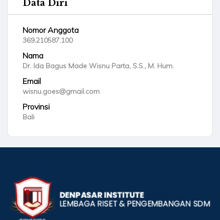
Data Diri
Nomor Anggota
369.210587.100
Nama
Dr. Ida Bagus Made Wisnu Parta, S.S., M. Hum.
Email
wisnu.goes@gmail.com
Provinsi
Bali