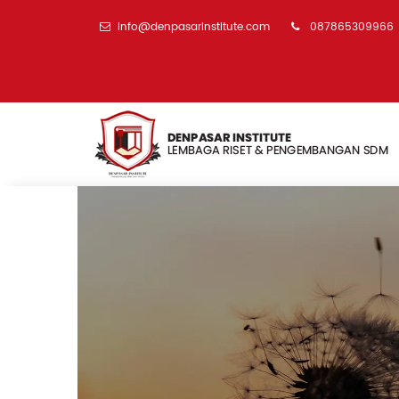
info@denpasarinstitute.com
087865309966