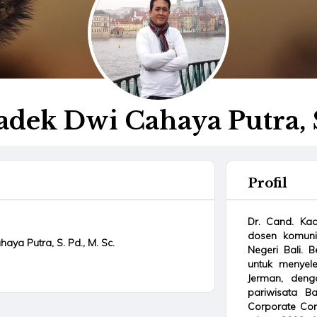
adek Dwi Cahaya Putra, S.
Profil
Dr. Cand. Kad
dosen komunik
aya Putra, S. Pd., M. Sc.
Negeri Bali. 
untuk menyele
Jerman, denga
pariwisata Ba
Corporate Com