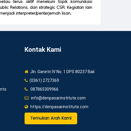
eliau terus aktif menekuni topik komunikasi
blic Relations, dan strategic CSR. Kegiatan lain
menjadi interpreter/penterjemah lisan.
Kontak Kami
Jln. Ganetri IV No. 1 DPS 80237 Bali
(0361) 2727369
ents
087865309966
info@denpasarinstitute.com
https://denpasarinstitute.com
Temukan Arah Kami